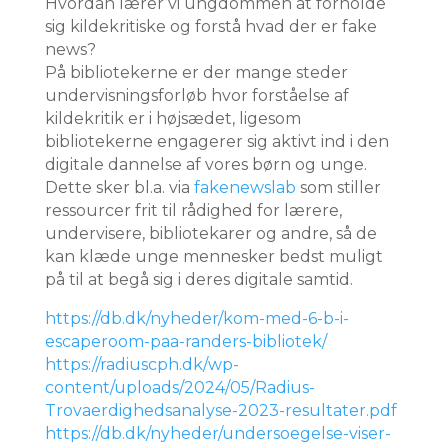
Hvordan lærer vi ungdommen at forholde
sig kildekritiske og forstå hvad der er fake
news?
På bibliotekerne er der mange steder
undervisningsforløb hvor forståelse af
kildekritik er i højsædet, ligesom
bibliotekerne engagerer sig aktivt ind i den
digitale dannelse af vores børn og unge.
Dette sker bl.a. via
fakenewslab
som stiller
ressourcer frit til rådighed for lærere,
undervisere, bibliotekarer og andre, så de
kan klæde unge mennesker bedst muligt
på til at begå sig i deres digitale samtid.
https://db.dk/nyheder/kom-med-6-b-i-
escaperoom-paa-randers-bibliotek/
https://radiuscph.dk/wp-
content/uploads/2024/05/Radius-
Trovaerdighedsanalyse-2023-resultater.pdf
https://db.dk/nyheder/undersoegelse-viser-